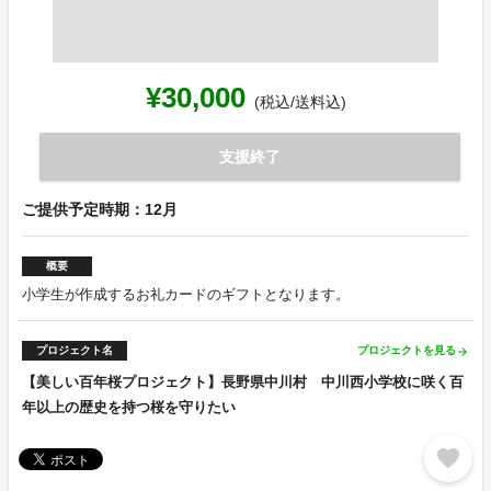
¥30,000
(税込/送料込)
支援終了
ご提供予定時期：12月
概要
小学生が作成するお礼カードのギフトとなります。
プロジェクト名
プロジェクトを見る
arrow_forward
【美しい百年桜プロジェクト】長野県中川村 中川西小学校に咲く百
年以上の歴史を持つ桜を守りたい
favorite