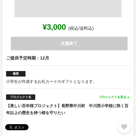
¥3,000
(税込/送料込)
支援終了
ご提供予定時期：12月
概要
小学生が作成するお礼カードのギフトとなります。
プロジェクト名
プロジェクトを見る
arrow_forward
【美しい百年桜プロジェクト】長野県中川村 中川西小学校に咲く百
年以上の歴史を持つ桜を守りたい
favorite