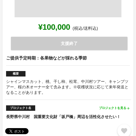
¥100,000
(税込/送料込)
支援終了
ご提供予定時期：各果物などが採れる季節
概要
シャインマスカット、桃、干し柿、松茸、中川村ツアー、キャンプツ
アー、桜の木オーナー全て含みます。※収穫状況に応じて来年発送と
なることがあります。
プロジェクト名
プロジェクトを見る
arrow_forward
長野県中川村 国重要文化財「坂戸橋」周辺を活性化させたい！
favorite