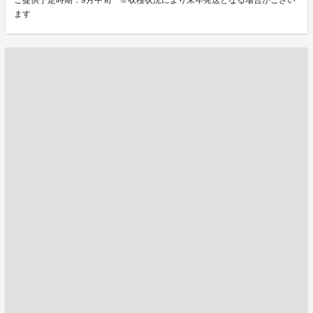
ご提供予定時期：9月中旬 ※収穫状況により来年発送となる場合がござい
ます