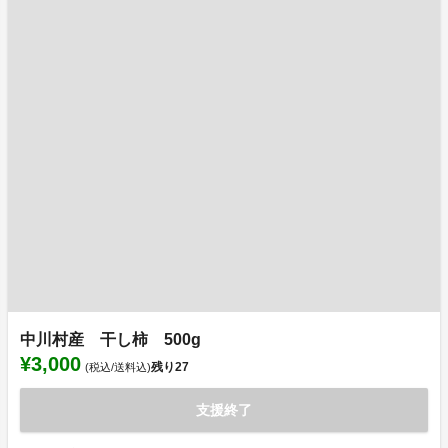
中川村産 干し柿 500g
¥3,000
残り
27
(税込/送料込)
支援終了