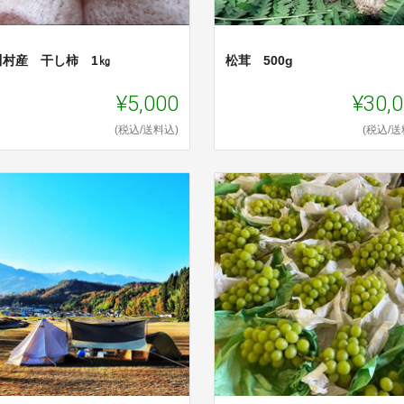
川村産 干し柿 1㎏
松茸 500g
¥5,000
¥30,
(税込/送料込)
(税込/送