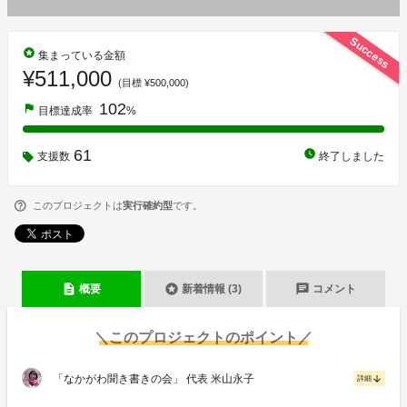
Success
stars
集まっている金額
¥511,000
(目標 ¥500,000)
102
flag
目標達成率
%
61
watch_later
支援数
終了しました
このプロジェクトは
実行確約型
です。
description
stars
chat
概要
新着情報 (3)
コメント
＼このプロジェクトのポイント／
「なかがわ聞き書きの会」 代表 米山永子
arrow_downward
詳細