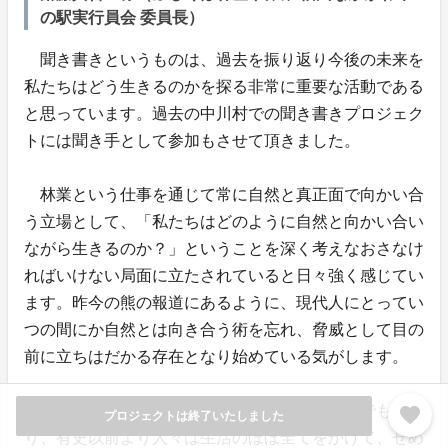
の駅実行員会 委員長）
聞き書きというものは、過去を振り返り今後の未来を
私たちはどう生きるのかを探る非常に重要な活動である
と思っています。過去の中川村での聞き書きプロジェク
トには聞き手として参加もさせて頂きました。
林業という仕事を通じて常に自然と真正面で向かい合
う立場として、「私たちはどのように自然と向かい合い
ながら生きるのか？」ということを深く考えなおさなけ
ればいけない局面に立たされていると日々強く感じてい
ます。昨今の熊の報道にあるように、現代人にとってい
つの間にか自然とは向き合う術を忘れ、脅威として目の
前に立ちはだかる存在となり始めている気がします。
自然とは植物や動物含め人間にとっては脅威でもあ
favorite
プロジェクトは終了いたしました
り、有史以前より人々は生活のほぼ全てをかけて、せめ