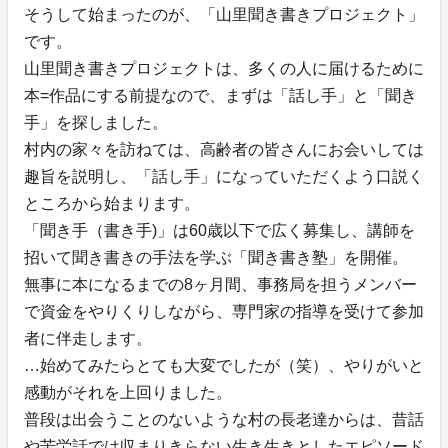
そうして始まったのが、「山里聞き書きプロジェクト」
です。
山里聞き書きプロジェクトは、多くの人に届けるために
本=作品にする前提なので、まずは「話し手」と「聞き
手」を探しました。
村内の家々を訪ねては、高齢者の皆さんにお会いしては
趣旨を説明し、「話し手」になっていただくよう口説く
ところから始まります。
「聞き手（書き手)」は60歳以下で広く募集し、講師を
招いて聞き書きの手法を学ぶ「聞き書き塾」を開催。
無事に本になるまでの8ヶ月間、事務局を担うメンバー
で資金をやりくりしながら、専門家の指導を受けて参加
者に伴走します。
…始めてみたらとても大変でしたが（笑）、やりがいと
感動がそれを上回りました。
普段は出会うことのないような村の長老達からは、昔話
や苦労話では収まりきらない生き生きとしたエピソード