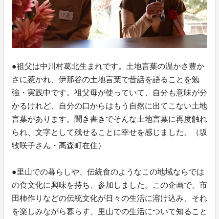
●祖父は中川村葛北生まれです。土地言葉の温かさ豊か
さに惹かれ、伊那谷の土地言葉で昔話を語ることを勉
強・実践中です。祖父母が使っていて、自分も意味が分
かるけれど、自分の口からはもう自然に出てこない土地
言葉があります。聞き書きでそんな土地言葉に再度触れ
られ、文字として残せることに幸せを感じました。（坂
牧咲子さん・高森町在住）
●里山での暮らしや、伝統食のようなこの地域ならでは
の食文化に興味を持ち、参加しました。この企画で、市
田柿作りなどの伝統文化が日々の生活に溶け込み、それ
を楽しみながら暮らす、里山での生活について知ること