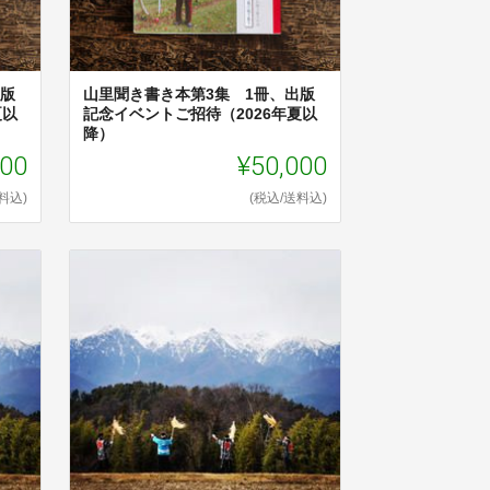
出版
山里聞き書き本第3集 1冊、出版
夏以
記念イベントご招待（2026年夏以
降）
000
¥50,000
料込)
(税込/送料込)