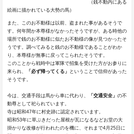
（銭不動内にある
絵画に描かれている大勢の馬）
また、このお不動様は以前、盗まれた事があるそうで
す。何年間か本尊様がなかったそうですが、ある時他の
場所で銭のお不動様に似たお不動様の像が見つかったそ
うです。調べてみると銭のお不動様であることがわか
り、本尊様が無事に戻ってこられたそうです。
このことから戦時中は軍隊で招集を受けた方がお参りに
来られ、
「必ず帰ってくる」
ということで信仰があった
そうです。
今は、交通手段は馬から車に代わり、
「交通安全」
の不
動尊として祀られています。
寺は昭和47年に村史跡に認定されています。
昭和53年に草ぶきだった屋根が瓦になるなどお堂の大
掛かりな改修が行われたのを機に、それまで4月25日に