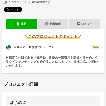
このプロジェクトは
実行確約型
です。
description
stars
chat
概要
新着情報
コメント
＼このプロジェクトのポイント／
常泉寺 銭不動改修プロジェクト
arrow_downward
詳細
村指定文化財である「銭不動」改修の一部費用を調達するため、ク
ラウドファンディングを始めることにしました。皆様ご協力お願い
いたします。
プロジェクト詳細
はじめに