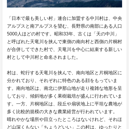
「日本で最も美しい村」連合に加盟する中川村は、中央
アルプスと南アルプスを望む、長野県の南部にある人口
5000人ほどの村です。昭和33年、古くは「天の中川」
と呼ばれた天竜川を挟んで東側の南向村と西側の片桐村
が合併してできた村で、天竜川を中心に結束する新しい
村として中川村と命名されました。
村は、蛇行する天竜川を挟んで、南向地区と片桐地区に
分かれており、それぞれに特色のある顔をもっていま
す。南向地区は、南北に伊那山地が走り複雑な地形を呈
しており、傾斜地が多く果樹栽培が盛んに行われていま
す。一方、片桐地区は、段丘や扇状地上に平坦な農地が
多く比較的規模の大きな農業経営が行われています。
晴れやかな場所や目立ったところはないけれど、それほ
ど山深くもない「ちょうどいい」この村は、ゆったりと