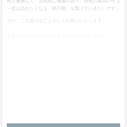
村と連携して、文化的に価値のあり、自然の恵みの中で
一度は訪れたくなる「銭不動」を繋げていきたいです。
ぜひ、ご支援のほどよろしくお願いいたします。
最後までお読みいただきありがとうございました。
（上空から
見る銭地区、写真中央銭不動）