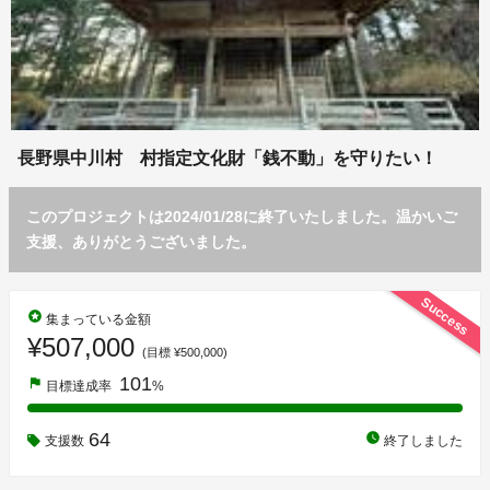
長野県中川村 村指定文化財「銭不動」を守りたい！
このプロジェクトは2024/01/28に終了いたしました。温かいご
支援、ありがとうございました。
Success
stars
集まっている金額
¥507,000
(目標 ¥500,000)
101
flag
目標達成率
%
64
watch_later
支援数
終了しました