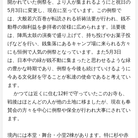
開かれていた例祭を、より人が集まれるようにと祝日の
5月3日に変更し、現在に至っています。この例祭で
は、大般若六百巻が転読される祈祷法要が行われ、銭不
動尊の御利益を参拝者の皆様に広められます。法要後
は、陣馬太鼓の演奏で盛り上げて、持ち投げやお菓子投
げなどを行い、銭集落にあるキャンプ場に来られる方々
にも恒例で人気の例祭となっています。また5月3日
は、日本中の緑が銭不動に集まったと思わせるような緑
の豊かな時期であり、例祭を今後も続けていけるように
今ある文化財を守ることが私達の使命であると考えてい
ます。
かつては近くに住む12軒で守っていたこのお寺も、
戦後はほとんどの人が他の土地に移ましたが、現在も奉
賛会の方々を中心に例祭や保全が行われ大事にされてい
ます。
境内には本堂・舞台・小堂2棟があります。特に杉や赤