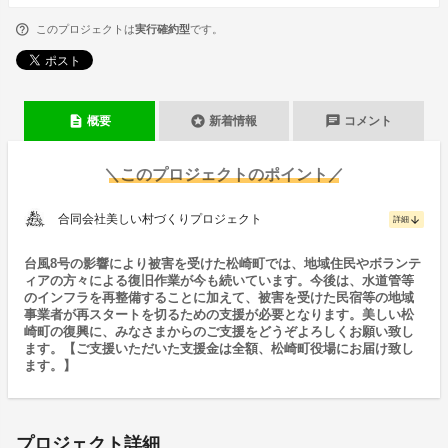
このプロジェクトは
実行確約型
です。
description
stars
chat
概要
新着情報
コメント
＼このプロジェクトのポイント／
合同会社美しい村づくりプロジェクト
arrow_downward
詳細
台風8号の影響により被害を受けた松崎町では、地域住民やボランテ
ィアの方々による復旧作業が今も続いています。今後は、水道管等
のインフラを再整備することに加えて、被害を受けた民宿等の地域
事業者が再スタートを切るための支援が必要となります。美しい松
崎町の復興に、みなさまからのご支援をどうぞよろしくお願い致し
ます。【ご支援いただいた支援金は全額、松崎町役場にお届け致し
ます。】
プロジェクト詳細