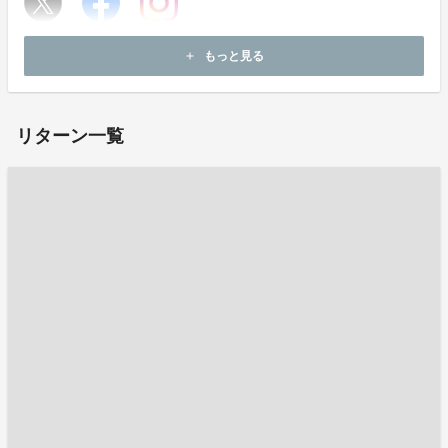
ホームページ：
https://www.visit.utsukushii-mura.jp/
もっと見る
add
お問い合わせ：
info@beautiful-village.co.jp
リターン一覧