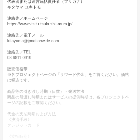
代表者または運営統括責任者（フリガナ）
キタヤマ ユキトモ
連絡先／ホームページ
https://www.visit.utsukushii-mura.jp/
連絡先／電子メール
kitayama@jpnationwide.com
連絡先／TEL
03-6811-0919
販売価格帯
※各プロジェクトページの「リワード代金」をご覧ください。価格
は税込です。
商品等の引き渡し時期（日数）・発送方法
商品の引渡し時期またはサービスの提供時期は、各プロジェクトペ
ージの記載をご確認ください。
代金の支払時期および方法
《決済手段》
クレジットカード
《支払時期》