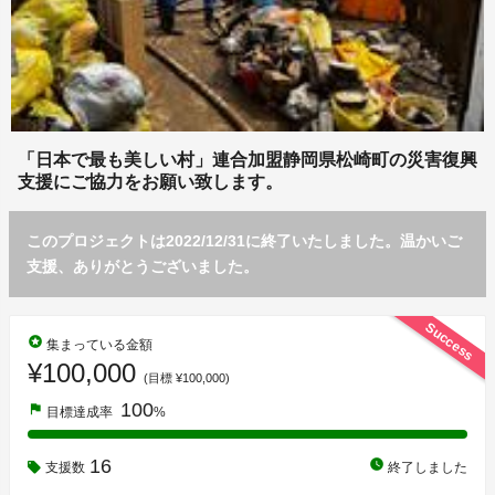
「日本で最も美しい村」連合加盟静岡県松崎町の災害復興
支援にご協力をお願い致します。
このプロジェクトは2022/12/31に終了いたしました。温かいご
支援、ありがとうございました。
Success
stars
集まっている金額
¥100,000
(目標 ¥100,000)
100
flag
目標達成率
%
16
watch_later
支援数
終了しました