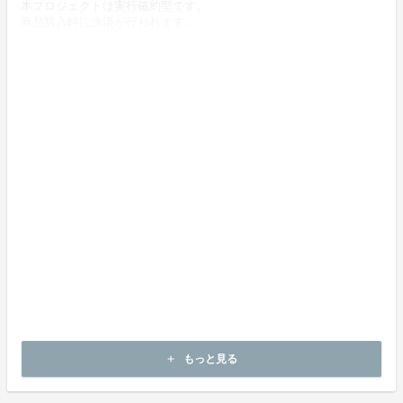
本プロジェクトは実行確約型です。
商品購入時に決済が行われます。
商品代金以外に必要な費用 ／送料、消費税等
送料無料 (商品代金に含む)
返品の取扱条件／返品期限、返品時の送料負担または解約や退会条
件
《返品の取扱い条件》
輸送による商品の破損および発送ミスがあった場合のみ返品可。
商品到着後14日以内に弊社までご連絡いただいた後、
出品者から連絡のある返送先へご返送下さい。
不良品の取扱条件
商品受取時に必ず商品の確認をお願いいたします。
商品には万全を期しておりますが、万が一下記のような場合にはお
問い合わせフォームにてお問い合わせ下さい。
・申し込まれた商品と異なる商品が届いた場合
・商品が汚れている、または破損している場合
上記理由による不良品は、
商品到着後14日以内に弊社までご連絡いただいた後、
もっと見る
add
出品者から対応方法をお客様宛にご連絡致します。