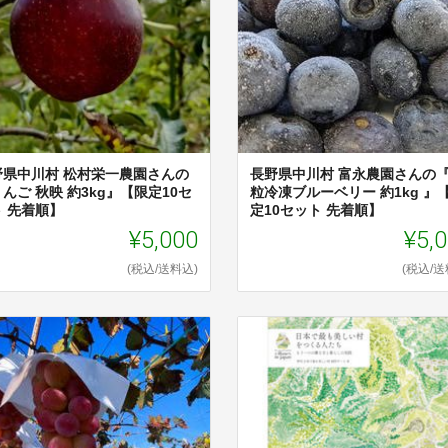
野県中川村 松村栄一農園さんの
長野県中川村 富永農園さんの『
んご 秋映 約3kg』【限定10セ
粒冷凍ブルーベリー 約1kg 』
ト 先着順】
定10セット 先着順】
¥5,000
¥5,
(税込/送料込)
(税込/送