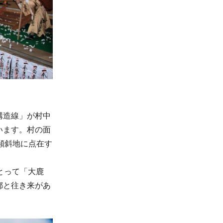
構造線」が村中
います。村の面
急傾斜地に点在す
とって「大鹿
都と往き来があ