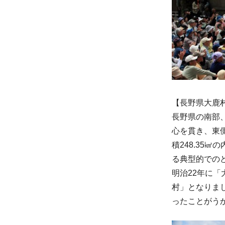
【長野県大鹿
長野県の南部
心を貫き、東
積248.35
る典型的での
明治22年に
村」となりま
ったことがう