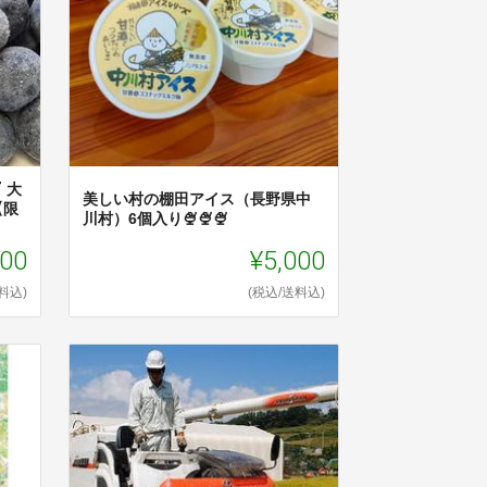
 大
美しい村の棚田アイス（長野県中
【限
川村）6個入り🍨🍨🍨
000
¥5,000
料込)
(税込/送料込)