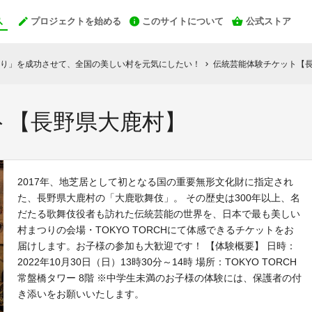
プロジェクトを始める
このサイトについて
公式ストア
り」を成功させて、全国の美しい村を元気にしたい！
伝統芸能体験チケット【
chevron_right
ト【長野県大鹿村】
2017年、地芝居として初となる国の重要無形文化財に指定され
た、長野県大鹿村の「大鹿歌舞伎」。 その歴史は300年以上、名
だたる歌舞伎役者も訪れた伝統芸能の世界を、日本で最も美しい
村まつりの会場・TOKYO TORCHにて体感できるチケットをお
届けします。お子様の参加も大歓迎です！ 【体験概要】 日時：
2022年10月30日（日）13時30分～14時 場所：TOKYO TORCH
常盤橋タワー 8階 ※中学生未満のお子様の体験には、保護者の付
き添いをお願いいたします。