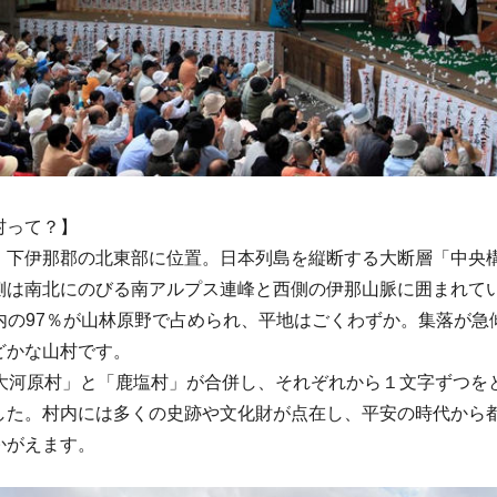
村って？】
、下伊那郡の北東部に位置。日本列島を縦断する大断層「中央
側は南北にのびる南アルプス連峰と西側の伊那山脈に囲まれて
㎢の内の97％が山林原野で占められ、平地はごくわずか。集落が
どかな山村です。
「大河原村」と「鹿塩村」が合併し、それぞれから１文字ずつを
した。村内には多くの史跡や文化財が点在し、平安の時代から
かがえます。